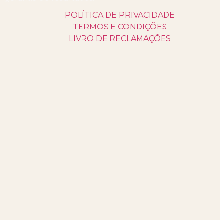
POLÍTICA DE PRIVACIDADE
TERMOS E CONDIÇÕES
LIVRO DE RECLAMAÇÕES