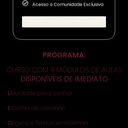
Acesso a Comunidade Exclusiva
QUERO INSCREVER-ME AGORA
PROGRAMA:
CURSO COM 4 MÓDULOS DE AULAS
DISPONÍVEIS DE IMEDIATO
-
L
iberdade para sonhar
-
E
scolha do caminho
-
O
rigens e feridas emocionais