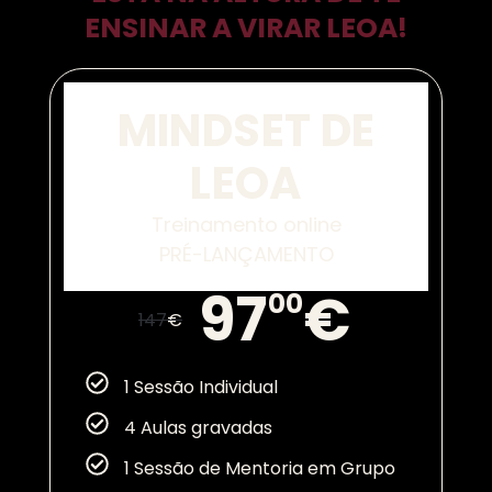
ENSINAR A VIRAR LEOA!
MINDSET DE
LEOA
Treinamento online
PRÉ-LANÇAMENTO
97
€
00
147
€
1 Sessão Individual
4 Aulas gravadas
1 Sessão de Mentoria em Grupo