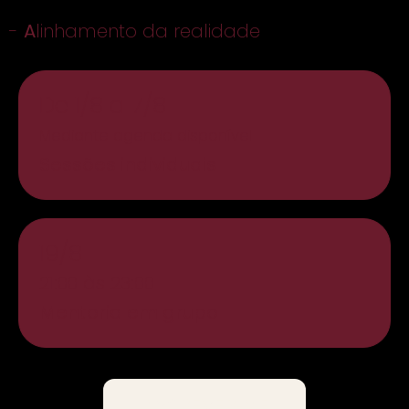
-
A
linhamento da realidade
De 1/8 a 7/8
Mediante agenda disponível
Sessões individuais
19/8
21:00 às 23:00
Mentoria em grupo
INSCREVER-ME